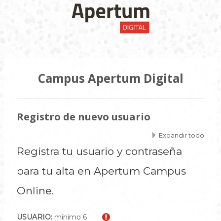
Salta
al
contenido
principal
Campus Apertum Digital
Registro de nuevo usuario
Expandir todo
Registra tu usuario y contraseña
para tu alta en Apertum Campus
Online.
USUARIO:
mínimo 6